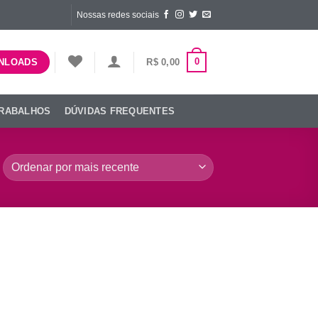
Nossas redes sociais
0
R$
0,00
NLOADS
TRABALHOS
DÚVIDAS FREQUENTES