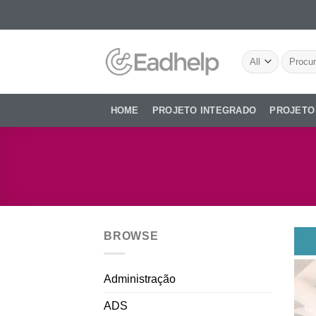
Skip
to
content
Pesquis
por:
HOME
PROJETO INTEGRADO
PROJETO
BROWSE
Administração
ADS