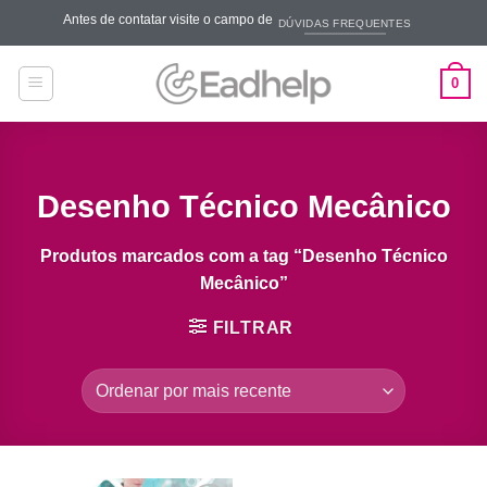
Skip
Antes de contatar visite o campo de
DÚVIDAS FREQUENTES
to
content
0
Desenho Técnico Mecânico
Produtos marcados com a tag “Desenho Técnico
Mecânico”
FILTRAR