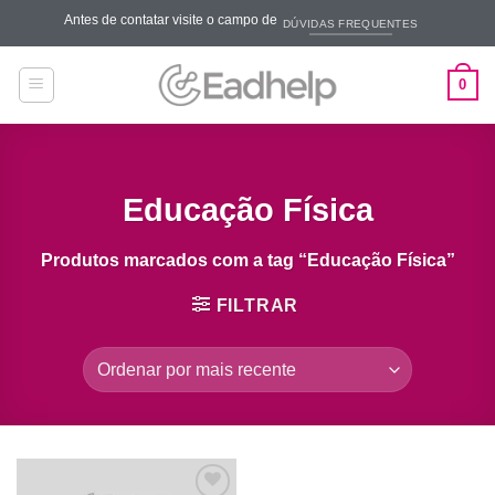
Skip
Antes de contatar visite o campo de
DÚVIDAS FREQUENTES
to
content
0
Educação Física
Produtos marcados com a tag “Educação Física”
FILTRAR