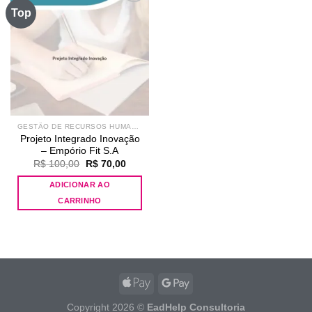
Top
Add to
wishlist
GESTÃO DE RECURSOS HUMANOS
Projeto Integrado Inovação
– Empório Fit S.A
O
O
R$
100,00
R$
70,00
preço
preço
original
atual
ADICIONAR AO
era:
é:
R$ 100,00.
R$ 70,00.
CARRINHO
Copyright 2026 ©
EadHelp Consultoria