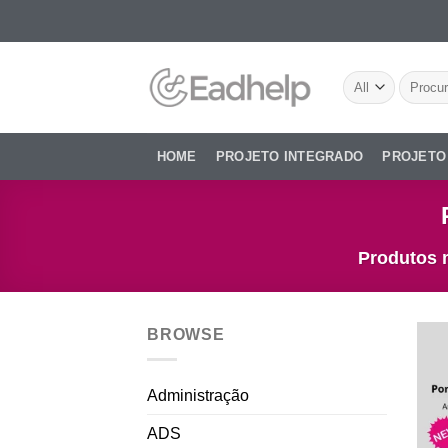
Skip
to
content
Pesquis
por:
HOME
PROJETO INTEGRADO
PROJETO
Produtos 
BROWSE
Administração
ADS