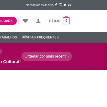
Nossas redes sociais
0
R$
0,00
NLOADS
TRABALHOS
DÚVIDAS FREQUENTES
l
 Cultural”