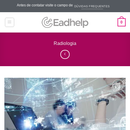
Skip
Antes de contatar visite o campo de
DÚVIDAS FREQUENTES
to
content
0
Radiologia
Add to
wishlist