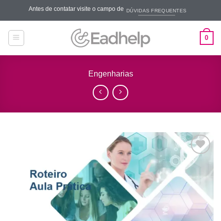
Skip
Antes de contatar visite o campo de
DÚVIDAS FREQUENTES
to
content
0
Engenharias
Add to
wishlist