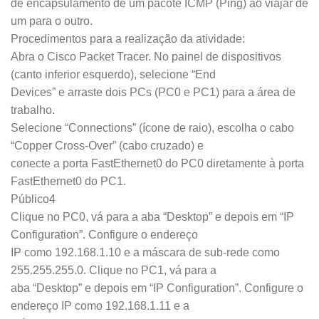
de encapsulamento de um pacote ICMP (Ping) ao viajar de
um para o outro.
Procedimentos para a realização da atividade:
Abra o Cisco Packet Tracer. No painel de dispositivos
(canto inferior esquerdo), selecione “End
Devices” e arraste dois PCs (PC0 e PC1) para a área de
trabalho.
Selecione “Connections” (ícone de raio), escolha o cabo
“Copper Cross-Over” (cabo cruzado) e
conecte a porta FastEthernet0 do PC0 diretamente à porta
FastEthernet0 do PC1.
Público4
Clique no PC0, vá para a aba “Desktop” e depois em “IP
Configuration”. Configure o endereço
IP como 192.168.1.10 e a máscara de sub-rede como
255.255.255.0. Clique no PC1, vá para a
aba “Desktop” e depois em “IP Configuration”. Configure o
endereço IP como 192.168.1.11 e a