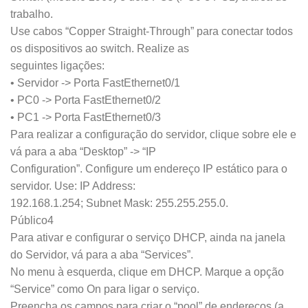
trabalho.
Use cabos “Copper Straight-Through” para conectar todos
os dispositivos ao switch. Realize as
seguintes ligações:
• Servidor -> Porta FastEthernet0/1
• PC0 -> Porta FastEthernet0/2
• PC1 -> Porta FastEthernet0/3
Para realizar a configuração do servidor, clique sobre ele e
vá para a aba “Desktop” -> “IP
Configuration”. Configure um endereço IP estático para o
servidor. Use: IP Address:
192.168.1.254; Subnet Mask: 255.255.255.0.
Público4
Para ativar e configurar o serviço DHCP, ainda na janela
do Servidor, vá para a aba “Services”.
No menu à esquerda, clique em DHCP. Marque a opção
“Service” como On para ligar o serviço.
Preencha os campos para criar o “pool” de endereços (a