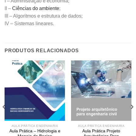
I – Administração e economia;
II –
Ciências do ambiente
;
III – Algoritmos e estrutura de dados;
IV – Sistemas lineares.
PRODUTOS RELACIONADOS
Add to
Add to
wishlist
wishlist
AULA PRÁTICA ENGENHARIA
AULA PRÁTICA ENGENHARIA
Aula Prática – Hidrologia e
Aula Prática Projeto