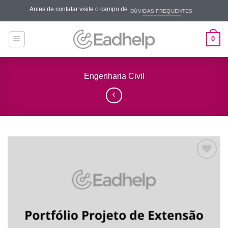
Skip
Antes de contatar visite o campo de
DÚVIDAS FREQUENTES
to
content
0
Engenharia Civil
Add to
wishlist