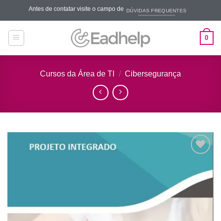
Skip
Antes de contatar visite o campo de
DÚVIDAS FREQUENTES
to
content
0
Cursos da Área de TI
/
Cibersegurança
Add to
wishlist