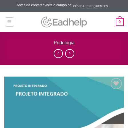
Skip
Antes de contatar visite o campo de
DÚVIDAS FREQUENTES
to
content
0
Podologia
Add to
wishlist