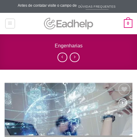
Skip
Antes de contatar visite o campo de
DÚVIDAS FREQUENTES
to
content
0
Engenharias
Add to
wishlist