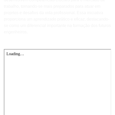
trabalho, tornando-se mais preparados para atuar em
projetos e desafios da vida profissional. Essa iniciativa
proporciona um aprendizado prático e eficaz, destacando-
se como um diferencial importante na formação dos futuros
engenheiros.
Veja o Manual – Como Fazer