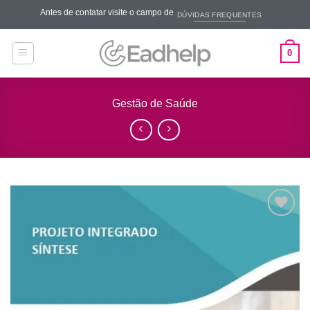
Skip
Antes de contatar visite o campo de
DÚVIDAS FREQUENTES
to
content
0
Gestão de Saúde
Add to
wishlist